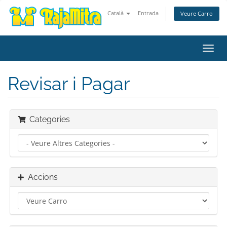
Català
Entrada
Veure Carro
Canv
la
nave
Revisar i Pagar
Categories
Accions