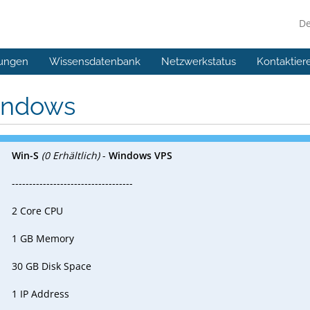
D
ungen
Wissensdatenbank
Netzwerkstatus
Kontaktier
ndows
Win-S
(0 Erhältlich)
-
Windows VPS
-----------------------------------
2 Core CPU
1 GB Memory
30 GB Disk Space
1 IP Address