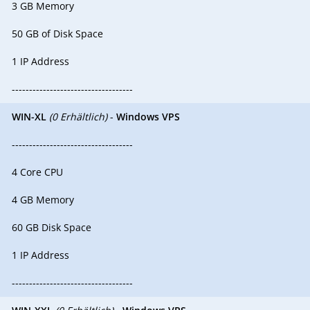
3 GB Memory
50 GB of Disk Space
1 IP Address
-----------------------------------
WIN-XL
(0 Erhältlich)
-
Windows VPS
-----------------------------------
4 Core CPU
4 GB Memory
60 GB Disk Space
1 IP Address
-----------------------------------