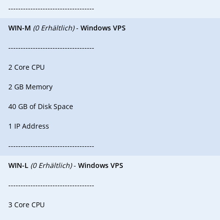
-----------------------------------
WIN-M
(0 Erhältlich)
-
Windows VPS
-----------------------------------
2 Core CPU
2 GB Memory
40 GB of Disk Space
1 IP Address
-----------------------------------
WIN-L
(0 Erhältlich)
-
Windows VPS
-----------------------------------
3 Core CPU