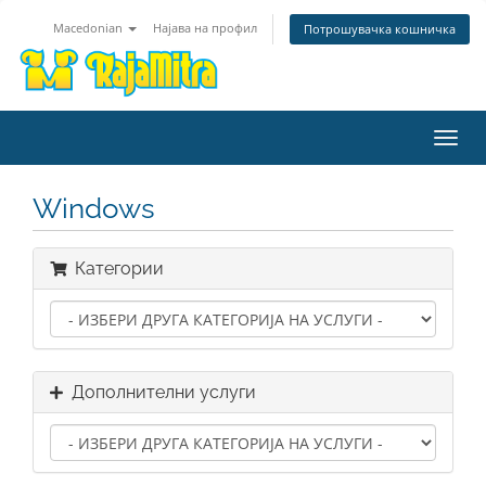
Macedonian
Најава на профил
Потрошувачка кошничка
Вклу
ја
нави
Windows
Категории
Дополнителни услуги