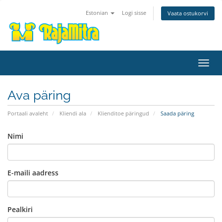
Estonian
Logi sisse
Vaata ostukorvi
Lülit
navig
Ava päring
Portaali avaleht
Kliendi ala
Klienditoe päringud
Saada päring
Nimi
E-maili aadress
Pealkiri