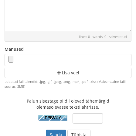
lines: 0 words: 0
salvestatud
Manused
Lisa veel
Lubatud faililaiendid: .jpg, .gif, .jpeg, .png, .mp4, .pdf, .xlsx (Maksimaalne faili
suurus: 2MB)
Palun sisestage pildil olevad tähemärgid
olemasolevasse tekstilahtrisse.
Tühista