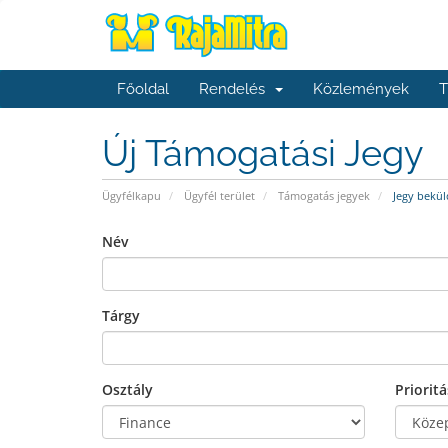
Főoldal
Rendelés
Közlemények
T
Új Támogatási Jegy
Ügyfélkapu
Ügyfél terület
Támogatás jegyek
Jegy bekül
Név
Tárgy
Osztály
Prioritá