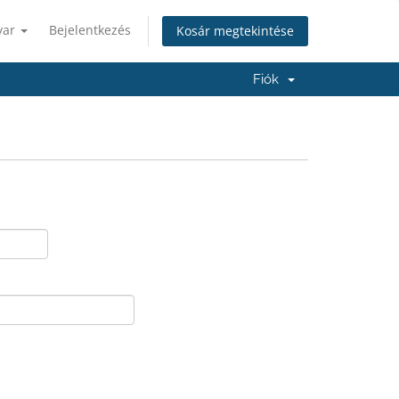
yar
Bejelentkezés
Kosár megtekintése
Fiók