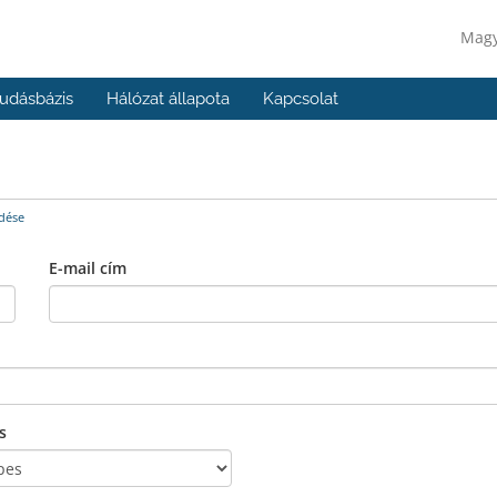
Mag
udásbázis
Hálózat állapota
Kapcsolat
dése
E-mail cím
s