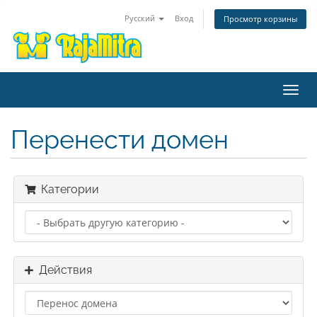
Русский
Вход
Просмотр корзины
Пере
нави
Перенести домен
Категории
Действия